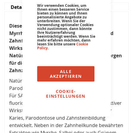
Cookie
Wir verwenden Cookies, um
Details
Bar
Ihnen einen besseren Service
bieten zu können und Ihnen
personalisierte Angebote zu
unterbreiten. Wenn Sie der
Verwendung optionaler Cookies
Diese Zahncreme mit natürlich-herbem
nicht zustimmen, dann könnte
Ihre Nutzererfahrung
Myrrhearoma pflegt und schützt Zähne und
beeinträchtigt werden. Wenn Sie
Zahnfleisch mit einem klinisch getesteten
mehr erfahren möchten, dann
lesen SIe bitte unsere
Cookie
Wirkstoffkomplex aus Myrrhe und Xylit.
Policy
.
Natürliche Putzkörper aus echter Kreide sorgen
für die sanfte Reinigung der Zähne und
Zahnzwischenräume.
ALLE
AKZEPTIEREN
Natürlicher Wirkstoffkomplex gegen Karies,
Parodontose und Zahnsteinbildung:
COOKIE-
Für SANTE dental med wurde erstmals ein
EINSTELLUNGEN
fluoridfreier, aber dennoch nachweislich effektiver
Wirkstoff auf natürlicher Basis zum Schutz vor
Karies, Parodontose und Zahnsteinbildung
entwickelt. Neben in der Zahnheilkunde bewährten
Extrakten wie Myrrhe, Salbei oder auch Grünem