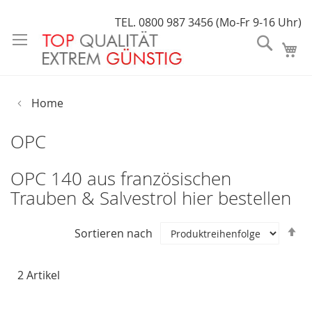
Direkt
TEL. 0800 987 3456 (Mo-Fr 9-16 Uhr)
zum
Suche
Inhalt
Home
OPC
OPC 140 aus französischen
Trauben & Salvestrol hier bestellen
In
Sortieren nach
a
R
2
Artikel