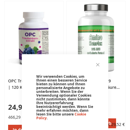
Wir verwenden Cookies, um
Ihnen einen besseren Service
OPC Traubenkernextrakt
AMINO KOMPLEX - 9
bieten zu können und Ihnen
| 120 Kapseln |
essentielle Aminosäuren,
personalisierte Angebote zu
unterbreiten. Wenn Sie der
französisches
180 veg. Kapseln zu je
Verwendung optionaler Cookies
nicht zustimmen, dann könnte
Traubenkernextrakt ohne
750mg
Ihre Nutzererfahrung
24,90 €
36,90 €
Zusatzstoffe | 140 mg
beeinträchtigt werden. Wenn Sie
mehr erfahren möchten, dann
Oligomere
lesen SIe bitte unsere
Cookie
466,29 €
/ 1 kg
Policy
.
Proanthocyanidine je
In den Warenkorb
Schon ab
29,52 €
Kapsel | vegan
In den Warenkorb