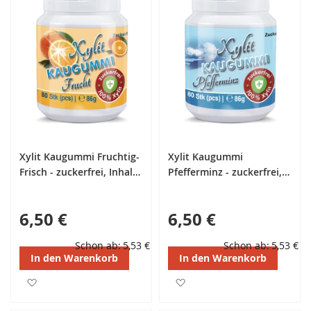
Xylit Kaugummi Fruchtig-
Xylit Kaugummi
Frisch - zuckerfrei, Inhalt
Pfefferminz - zuckerfrei,
80 Stk
Inhalt 80 Stk
6,50 €
6,50 €
Schon ab
5,53 €
Schon ab
5,53 €
In den Warenkorb
In den Warenkorb
Zur Wunschliste hinzufügen
Zur Wunschliste hinzufüg