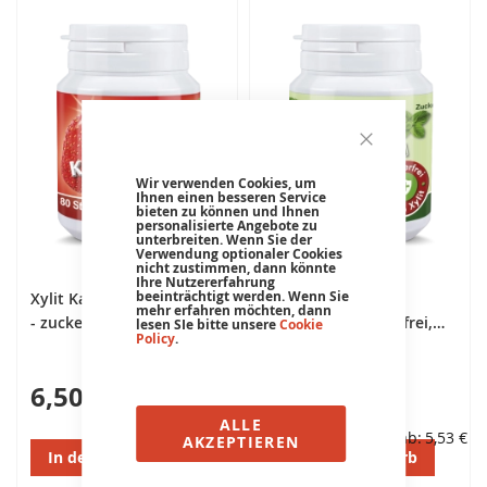
Wir verwenden Cookies, um
Ihnen einen besseren Service
bieten zu können und Ihnen
personalisierte Angebote zu
unterbreiten. Wenn Sie der
Verwendung optionaler Cookies
nicht zustimmen, dann könnte
Ihre Nutzererfahrung
beeinträchtigt werden. Wenn Sie
Xylit Kaugummi Erdbeere
Xylit Kaugummi
mehr erfahren möchten, dann
- zuckerfrei, Inhalt 80 Stk
Spearmint - zuckerfrei,
lesen SIe bitte unsere
Cookie
Policy
.
Inhalt 80 Stk
6,50 €
6,50 €
ALLE
Schon ab
5,53 €
Schon ab
5,53 €
AKZEPTIEREN
In den Warenkorb
In den Warenkorb