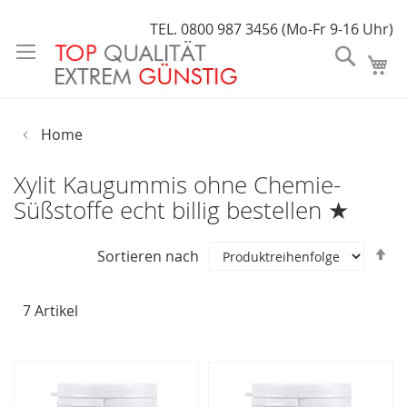
Direkt
TEL. 0800 987 3456 (Mo-Fr 9-16 Uhr)
zum
Suche
Inhalt
Home
Xylit Kaugummis ohne Chemie-
Süßstoffe echt billig bestellen ★
In
Sortieren nach
a
R
7
Artikel