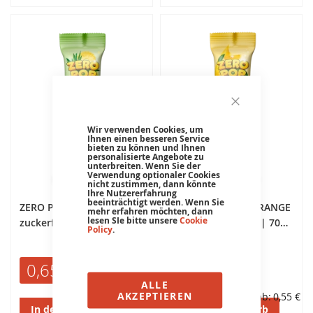
Wir verwenden Cookies, um
Ihnen einen besseren Service
bieten zu können und Ihnen
personalisierte Angebote zu
unterbreiten. Wenn Sie der
Verwendung optionaler Cookies
nicht zustimmen, dann könnte
Ihre Nutzererfahrung
beeinträchtigt werden. Wenn Sie
ZERO POP LOLLI ANANAS
ZERO POP LOLLI ORANGE
mehr erfahren möchten, dann
lesen SIe bitte unsere
Cookie
zuckerfrei & vegan | 70%
zuckerfrei & vegan | 70%
Policy
.
weniger Kalorien | 40%
weniger Kalorien | 40%
Ballaststoffe
Ballaststoffe
Normalpreis
Normalpreis
0,70 €
0,70 €
Sonderangebot
0,65 €
Sonderangebot
0,65 €
ALLE
AKZEPTIEREN
Schon ab
0,55 €
Schon ab
0,55 €
In den Warenkorb
In den Warenkorb