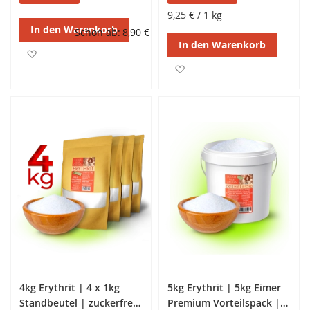
ohne Gentechnik
Gentechnik
9,25 €
/ 1 kg
In den Warenkorb
Schon ab
8,90 €
In den Warenkorb
Zur Wunschliste hinzufügen
Zur Wunschliste hinzufüg
4kg Erythrit | 4 x 1kg
5kg Erythrit | 5kg Eimer
Standbeutel | zuckerfreie
Premium Vorteilspack |