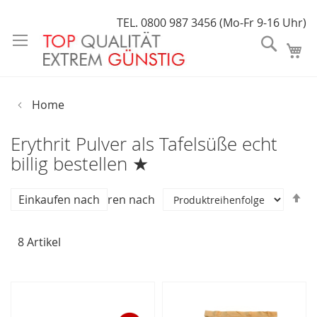
Direkt
TEL. 0800 987 3456 (Mo-Fr 9-16 Uhr)
zum
Suche
Inhalt
Home
Erythrit Pulver als Tafelsüße echt
billig bestellen ★
In
Einkaufen nach
Sortieren nach
a
R
8
Artikel