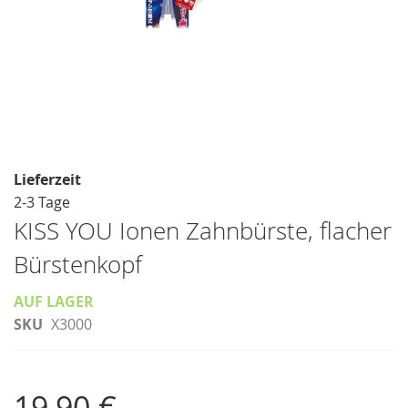
Skip
to
Lieferzeit
the
2-3 Tage
beginning
KISS YOU Ionen Zahnbürste, flacher
of
Bürstenkopf
the
images
AUF LAGER
gallery
SKU
X3000
19,90 €