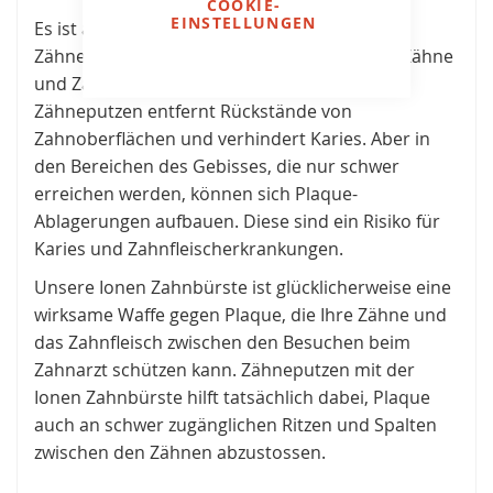
COOKIE-
EINSTELLUNGEN
Es ist allgemein bekannt, dass regelmässiges
Zähneputzen die wichtige Basis für gesunde Zähne
und Zahnfleisch bildet. Regelmässiges
Zähneputzen entfernt Rückstände von
Zahnoberflächen und verhindert Karies. Aber in
den Bereichen des Gebisses, die nur schwer
erreichen werden, können sich Plaque-
Ablagerungen aufbauen. Diese sind ein Risiko für
Karies und Zahnfleischerkrankungen.
Unsere Ionen Zahnbürste ist glücklicherweise eine
wirksame Waffe gegen Plaque, die Ihre Zähne und
das Zahnfleisch zwischen den Besuchen beim
Zahnarzt schützen kann. Zähneputzen mit der
Ionen Zahnbürste hilft tatsächlich dabei, Plaque
auch an schwer zugänglichen Ritzen und Spalten
zwischen den Zähnen abzustossen.