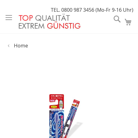
Direkt
TEL. 0800 987 3456 (Mo-Fr 9-16 Uhr)
zum
Suche
Inhalt
Home
Skip
to
the
end
of
the
images
gallery