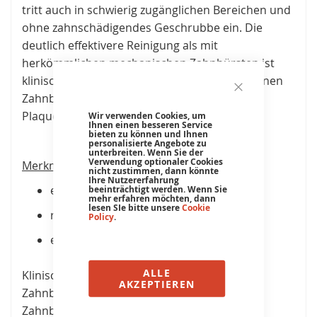
tritt auch in schwierig zugänglichen Bereichen und
ohne zahnschädigendes Geschrubbe ein. Die
deutlich effektivere Reinigung als mit
herkömmlichen mechanischen Zahnbürsten ist
klinisch erwiesen. Die tägliche Nutzung der Ionen
Zahnbürste hellt die Zähne auf und reduziert
Close
Cookie
Plaque- & Zahnsteinbildung.
Wir verwenden Cookies, um
Bar
Ihnen einen besseren Service
bieten zu können und Ihnen
personalisierte Angebote zu
unterbreiten. Wenn Sie der
Verwendung optionaler Cookies
Merkmale der Ionen Zahnbürste:
nicht zustimmen, dann könnte
Ihre Nutzererfahrung
entfernt 48% mehr Plaque
beeinträchtigt werden. Wenn Sie
mehr erfahren möchten, dann
lesen SIe bitte unsere
Cookie
reinigt Zähne und Zahnfleisch effektiv
Policy
.
erfrischt den Atem auf natürliche Weise
ALLE
Klinische Studien belegen, dass diese Ionen
AKZEPTIEREN
Zahnbürste Plaque besser als gewöhnliche
Zahnbürsten entfernt.