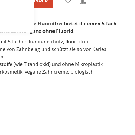
Vergleichsliste
hinzufügen
hinzufügen
Complete Care Fluoridfrei bietet dir einen 5-fach-
rke Zähne - ganz ohne Fluorid.
mit 5-fachen Rundumschutz, fluoridfrei
hne von Zahnbelag und schützt sie so vor Karies
um
toffe (wie Titandioxid) und ohne Mikroplastik
turkosmetik; vegane Zahncreme; biologisch