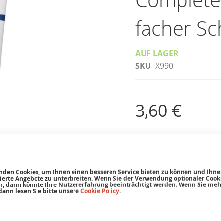
Complete C
facher Sc
AUF LAGER
SKU
X990
3,60 €
3 für jeweils
kauf
3,42 €
6 für jeweils
kauf
3,24 €
nden Cookies, um Ihnen einen besseren Service bieten zu können und Ihne
sierte Angebote zu unterbreiten. Wenn Sie der Verwendung optionaler Cooki
Inkl. 19% MwSt., zzgl.
V
, dann könnte Ihre Nutzererfahrung beeinträchtigt werden. Wenn Sie meh
48,00 €
/ 1000 ml
dann lesen SIe bitte unsere
Cookie Policy
.