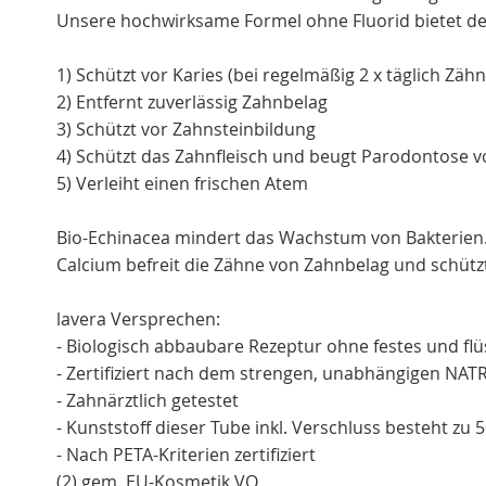
Unsere hochwirksame Formel ohne Fluorid bietet d
1) Schützt vor Karies (bei regelmäßig 2 x täglich Zäh
2) Entfernt zuverlässig Zahnbelag
3) Schützt vor Zahnsteinbildung
4) Schützt das Zahnfleisch und beugt Parodontose v
5) Verleiht einen frischen Atem
Bio-Echinacea mindert das Wachstum von Bakterien
Calcium befreit die Zähne von Zahnbelag und schützt 
lavera Versprechen:
- Biologisch abbaubare Rezeptur ohne festes und flüs
- Zertifiziert nach dem strengen, unabhängigen NA
- Zahnärztlich getestet
- Kunststoff dieser Tube inkl. Verschluss besteht zu 
- Nach PETA-Kriterien zertifiziert
(2) gem. EU-Kosmetik VO