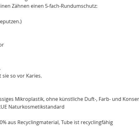
einen Zähnen einen 5-fach-Rundumschutz:
neputzen.)
or
.
sie so vor Karies.
siges Mikroplastik, ohne künstliche Duft-, Farb- und Konser
TRUE Naturkosmetikstandard
50% aus Recyclingmaterial, Tube ist recyclingfähig