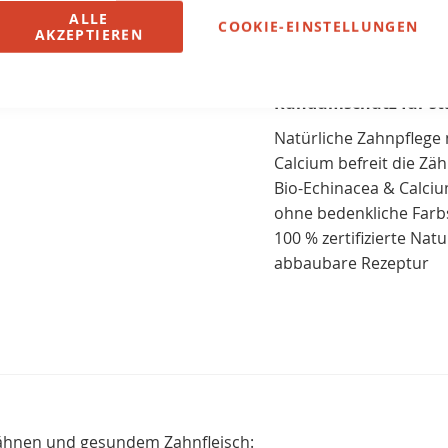
ALLE
COOKIE-EINSTELLUNGEN
AKZEPTIEREN
Die lavera Zahncreme 
Rundumschutz für sta
Natürliche Zahnpflege 
Calcium befreit die Zä
Bio-Echinacea & Calci
ohne bedenkliche Farbs
100 % zertifizierte Na
abbaubare Rezeptur
 Zähnen und gesundem Zahnfleisch: