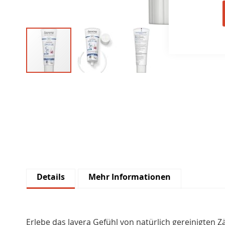
Skip
to
the
beginning
of
the
images
gallery
Details
Mehr Informationen
Erlebe das lavera Gefühl von natürlich gereinigten