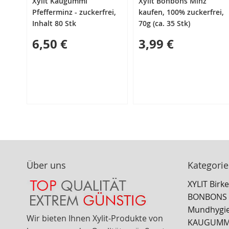
Xylit Kaugummi
Xylit Bonbons Minz
Pfefferminz - zuckerfrei,
kaufen, 100% zuckerfrei,
Inhalt 80 Stk
70g (ca. 35 Stk)
6,50 €
3,99 €
Über uns
Kategori
XYLIT Birk
BONBONS X
Mundhygi
Wir bieten Ihnen Xylit-Produkte von
KAUGUMMIS