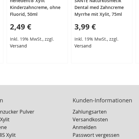
nenedent® Xylit
SANTE Naturkosmetik
Kinderzahncreme, ohne
Dental med Zahncreme
Fluorid, 50ml
Myrrhe mit Xylit, 75ml
2,49 €
3,99 €
Inkl. 19% MwSt., zzgl.
Inkl. 19% MwSt., zzgl.
Versand
Versand
en
Kunden-Informationen
enzucker Pulver
Zahlungsarten
ylit
Versandkosten
ene
Anmelden
 Xylit
Passwort vergessen