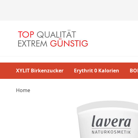
Direkt
zum
Inhalt
XYLIT Birkenzucker
Erythrit 0 Kalorien
BO
Home
Skip
to
the
end
of