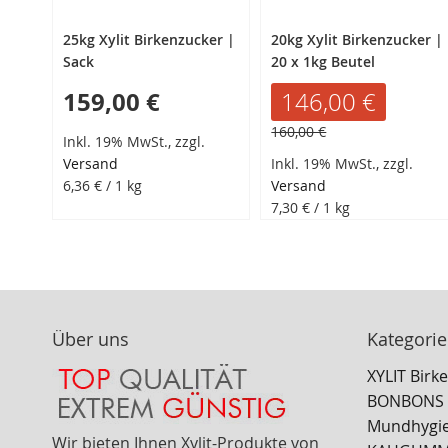
25kg Xylit Birkenzucker |
20kg Xylit Birkenzucker |
Sack
20 x 1kg Beutel
159,00 €
Sonderangebot
146,00 €
Normalpreis
160,00 €
Inkl. 19% MwSt., zzgl.
Versand
Inkl. 19% MwSt., zzgl.
6,36 €
/ 1 kg
Versand
7,30 €
/ 1 kg
Über uns
Kategori
XYLIT Birk
BONBONS X
Mundhygi
Wir bieten Ihnen Xylit-Produkte von