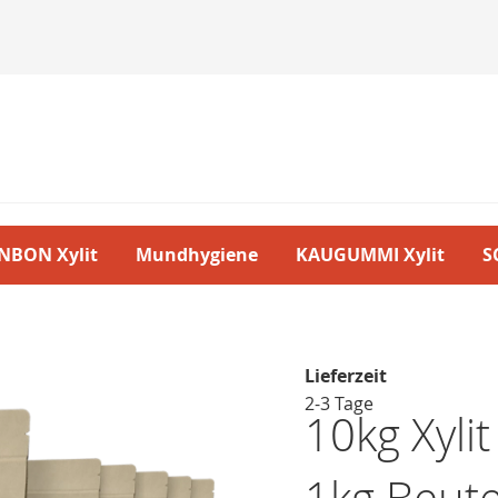
NBON Xylit
Mundhygiene
KAUGUMMI Xylit
S
Lieferzeit
2-3 Tage
10kg Xyli