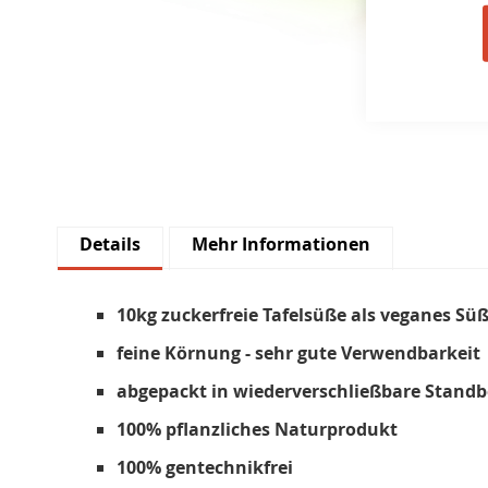
Skip
to
the
beginning
of
the
images
Details
Mehr Informationen
gallery
10kg zuckerfreie Tafelsüße als veganes Süß
feine
Körnung - sehr gute Verwendbarkeit
abgepackt in wiederverschließbare Standbe
100% pflanzliches Naturprodukt
100% gentechnikfrei