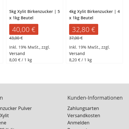
5kg Xylit Birkenzucker | 5
4kg Xylit Birkenzucker | 4
x 1kg Beutel
x 1kg Beutel
Sonderangebot
40,00 €
Sonderangebot
32,80 €
Normalpreis
Normalpreis
43,00 €
37,00 €
Inkl. 19% MwSt., zzgl.
Inkl. 19% MwSt., zzgl.
Versand
Versand
8,00 €
/ 1 kg
8,20 €
/ 1 kg
en
Kunden-Informationen
enzucker Pulver
Zahlungsarten
ylit
Versandkosten
ene
Anmelden