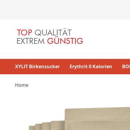
Direkt
zum
Inhalt
XYLIT Birkenzucker
Erythrit 0 Kalorien
BO
Home
Skip
to
the
end
of