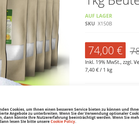
1kg Beute
AUF LAGER
SKU
X150B
74,00 €
No
78
Sonderangebo
Inkl. 19% MwSt., zzgl.
V
7,40 €
/ 1 kg
nden Cookies, um Ihnen einen besseren Service bieten zu können und Ihne
sierte Angebote zu unterbreiten. Wenn Sie der Verwendung optionaler Cooki
, dann könnte Ihre Nutzererfahrung beeinträchtigt werden. Wenn Sie meh
dann lesen SIe bitte unsere
Cookie Policy
.